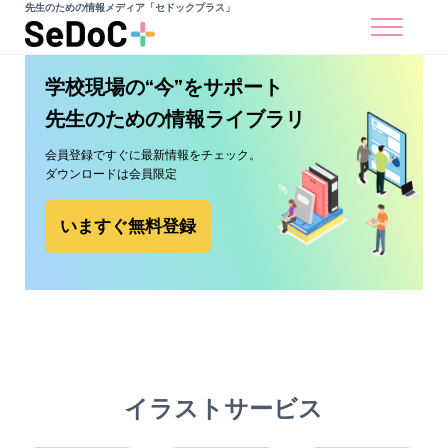
Skip to main content
Skip to site footer
先生のための情報メディア「セドックプラス」
Menu
学校現場の“今”をサポート
先生のための情報ライブラリ
会員登録ですぐに最新情報をチェック。
ダウンロードは会員限定
いますぐ無料登録
イラストサービス