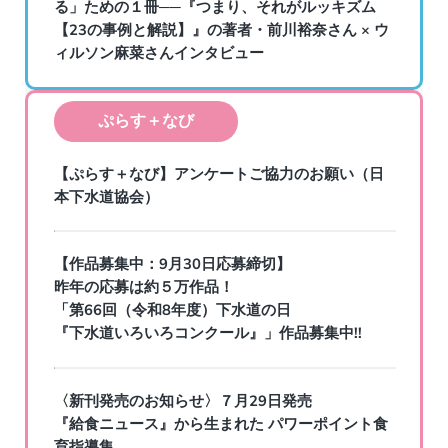
る」ための１冊──『つまり、それがルッキズム
【23の事例と解説】』の著者・前川裕奈さん × ウ
ィルソン麻菜さんインタビュー
ぷらす＋なび
【ぷらす＋なび】アンケートご協力のお願い（日
本下水道協会）
【作品募集中：9月30日応募締切】
昨年の応募は約５万作品！
「第66回（令和8年度）下水道の日
『下水道いろいろコンクール』」作品募集中!!
〈新刊発売のお知らせ〉７月29日発売
『給食ニュース』から生まれた パワーポイント食
育指導集